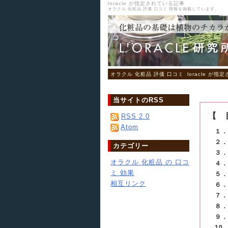
loracle が指定されている記事
オラクル 化粧品 評価 口コミ 情報を掲載しています。
オラクル 化粧品 評価 口コミ
loracle が
当サイトのRSS
【 
RSS 2.0
Atom
１．
２．
カテゴリー
３．
オラクル 化粧品 の 口コ
４．
ミ 効果
５．
相互リンク
６．
７．
８．
９．
10