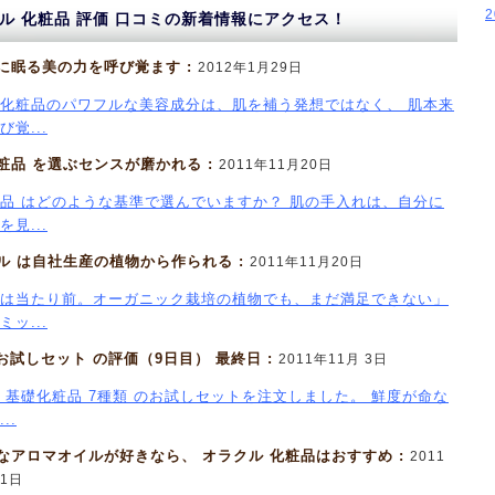
ル 化粧品 評価 口コミの新着情報にアクセス！
に眠る美の力を呼び覚ます :
2012年1月29日
化粧品のパワフルな美容成分は、肌を補う発想ではなく、 肌本来
覚...
粧品 を選ぶセンスが磨かれる :
2011年11月20日
品 はどのような基準で選んでいますか？ 肌の手入れは、自分に
見...
ル は自社生産の植物から作られる :
2011年11月20日
は当たり前。オーガニック栽培の植物でも、まだ満足できない」
ッ...
 お試しセット の評価（9日目） 最終日 :
2011年11月 3日
 基礎化粧品 7種類 のお試しセットを注文しました。 鮮度が命な
..
なアロマオイルが好きなら、 オラクル 化粧品はおすすめ :
2011
 1日