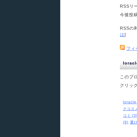
RSS
今後投
RSSの
は
]
フィ
lor
このブ
クリッ
loracle
クコスメ
コミ (3
(9)
選び