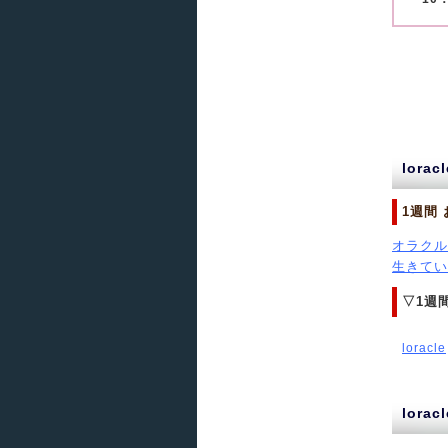
lor
1週間
オラクル
生きてい.
▽1週
loracle
lor