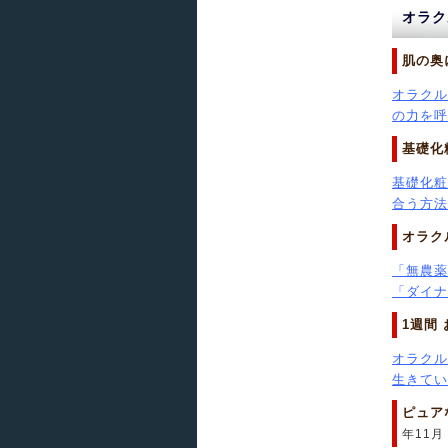
オラク
肌の奥
オラクル
の力を呼び
基礎化
基礎化粧
合う方法を
オラク
「無農薬
「ダイナミ
1週間
オラクル
生きてい.
ピュア
年11月