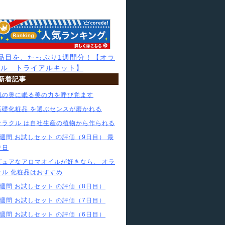
7品目を、たっぷり1週間分！【オラ
クル トライアルキット】
新着記事
肌の奥に眠る美の力を呼び覚ます
基礎化粧品 を選ぶセンスが磨かれる
オラクル は自社生産の植物から作られる
1週間 お試しセット の評価（9日目） 最
終日
ピュアなアロマオイルが好きなら、 オラ
クル 化粧品はおすすめ
1週間 お試しセット の評価（8日目）
1週間 お試しセット の評価（7日目）
1週間 お試しセット の評価（6日目）