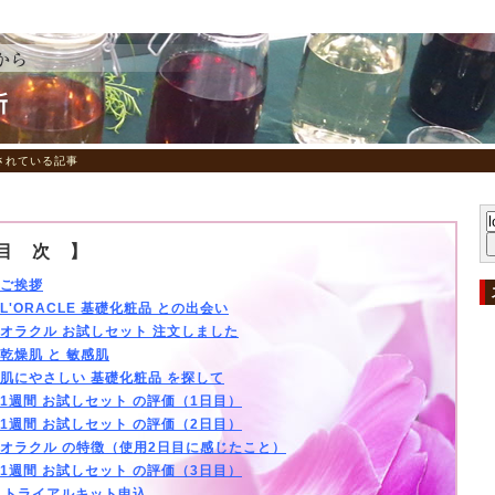
指定されている記事
目 次 】
ご挨拶
L'ORACLE 基礎化粧品 との出会い
オラクル お試しセット 注文しました
乾燥肌 と 敏感肌
肌にやさしい 基礎化粧品 を探して
1週間 お試しセット の評価（1日目）
1週間 お試しセット の評価（2日目）
オラクル の特徴（使用2日目に感じたこと）
1週間 お試しセット の評価（3日目）
．
トライアルキット申込