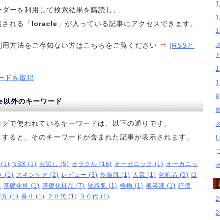
リーダーを利用して検索結果を購読し、
稿される「
loracle
」が入っている記事にアクセスできます。
利用方法をご存知ない方はこちらをご覧ください ⇒ [
RSSと
ードを取得
acle以外のキーワード
ログで使われているキーワードは、以下の通りです。
クすると、そのキーワードが含まれた記事が表示されます。
 (1)
NBX (1)
お試し (5)
オラクル (16)
オーガニック (1)
オーガニッ
 (1)
スキンケア (2)
レビュー (3)
乾燥肌 (1)
人気 (1)
化粧品 (9)
口
)
基礎化粧 (1)
基礎化粧品 (7)
敏感肌 (1)
植物 (1)
美容液 (1)
評価
方 (1)
香り (1)
２０代 (1)
３０代 (1)