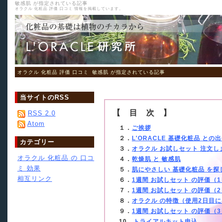
敏感肌 が指定されている記事
オラクル 化粧品 評価 口コミ 情報を掲載しています。
オラクル 化粧品 評価 口コミ
敏感肌 が指定されている記事
当サイトのRSS
【 目 次 】
RSS 2.0
Atom
１．
ご挨拶
２．
L'ORACLE 基礎化粧品 との
カテゴリー
３．
オラクル お試しセット 注文し
オラクル 化粧品 の 口コ
４．
乾燥肌 と 敏感肌
ミ 効果
５．
肌にやさしい 基礎化粧品 を探
相互リンク
６．
1週間 お試しセット の評価（
７．
1週間 お試しセット の評価（
８．
オラクル の特徴（使用2日目
９．
1週間 お試しセット の評価（
10．
トライアルキット申込