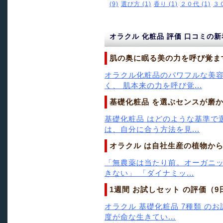
(9)
選び方 (1)
香り (1)
２０代 (1)
３０
オラクル 化粧品 評価 口コミの
肌の奥に眠る美の力を呼び覚ます
オラクル化粧品のパワフルな美
く、 肌本来の力を呼び覚...
基礎化粧品 を選ぶセンスが磨か
基礎化粧品 はどのような基準で
は、自分に合う方法を見...
オラクル は自社生産の植物から
「無農薬は当たり前。オーガニ
きない」 「ダイナミッ...
1週間 お試しセット の評価（9
オラクル 基礎化粧品 7種類 の
度が命な生きてい...