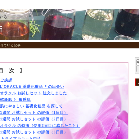
されている記事
目 次 】
ご挨拶
L'ORACLE 基礎化粧品 との出会い
オラクル お試しセット 注文しました
乾燥肌 と 敏感肌
肌にやさしい 基礎化粧品 を探して
1週間 お試しセット の評価（1日目）
1週間 お試しセット の評価（2日目）
オラクル の特徴（使用2日目に感じたこと）
1週間 お試しセット の評価（3日目）
．
トライアルキット申込