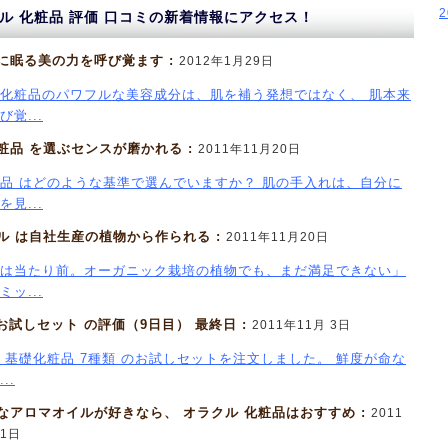
ル 化粧品 評価 口コミの新着情報にアクセス！
に眠る美の力を呼び覚ます :
2012年1月29日
化粧品のパワフルな美容成分は、肌を補う発想ではなく、 肌本来
覚...
粧品 を選ぶセンスが磨かれる :
2011年11月20日
品 はどのような基準で選んでいますか？ 肌の手入れは、自分に
見...
ル は自社生産の植物から作られる :
2011年11月20日
は当たり前。オーガニック栽培の植物でも、まだ満足できない」
ッ...
 お試しセット の評価（9日目） 最終日 :
2011年11月 3日
 基礎化粧品 7種類 のお試しセットを注文しました。 鮮度が命な
..
なアロマオイルが好きなら、 オラクル 化粧品はおすすめ :
2011
 1日