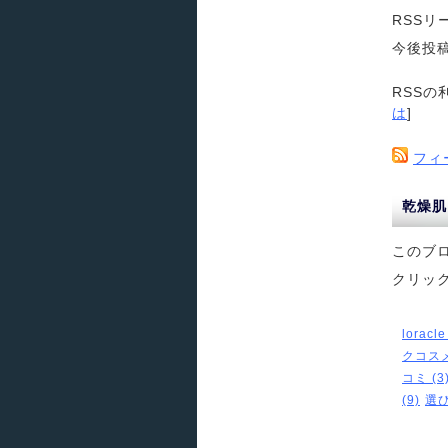
RSS
今後投
RSSの
は
]
フィ
乾燥肌
このブ
クリッ
loracle
クコスメ
コミ (3
(9)
選び