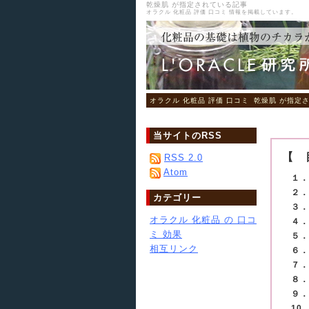
乾燥肌 が指定されている記事
オラクル 化粧品 評価 口コミ 情報を掲載しています。
オラクル 化粧品 評価 口コミ
乾燥肌 が指定
当サイトのRSS
【 
RSS 2.0
Atom
１．
２．
カテゴリー
３．
オラクル 化粧品 の 口コ
４．
ミ 効果
５．
相互リンク
６．
７．
８．
９．
10