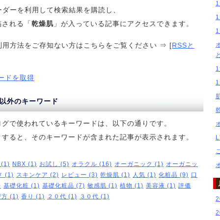
リーダーを利用して検索結果を購読し、
稿される「
乾燥肌
」が入っている記事にアクセスできます。
利用方法をご存知ない方はこちらをご覧ください ⇒ [
RSSと
ードを取得
以外のキーワード
ログで使われているキーワードは、以下の通りです。
クすると、そのキーワードが含まれた記事が表示されます。
 (1)
NBX (1)
お試し (5)
オラクル (16)
オーガニック (1)
オーガニッ
 (1)
スキンケア (2)
レビュー (3)
乾燥肌 (1)
人気 (1)
化粧品 (9)
口
)
基礎化粧 (1)
基礎化粧品 (7)
敏感肌 (1)
植物 (1)
美容液 (1)
評価
方 (1)
香り (1)
２０代 (1)
３０代 (1)