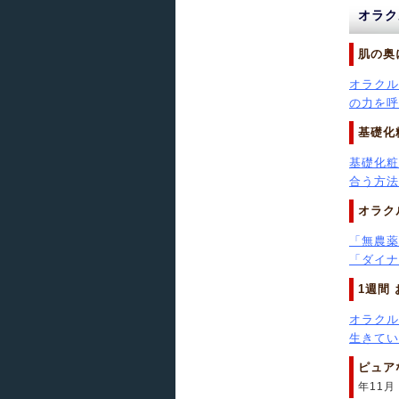
オラク
肌の奥
オラクル
の力を呼び
基礎化
基礎化粧
合う方法を
オラク
「無農薬
「ダイナミ
1週間
オラクル
生きてい.
ピュア
年11月