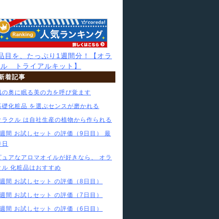
7品目を、たっぷり1週間分！【オラ
クル トライアルキット】
新着記事
肌の奥に眠る美の力を呼び覚ます
基礎化粧品 を選ぶセンスが磨かれる
オラクル は自社生産の植物から作られる
1週間 お試しセット の評価（9日目） 最
終日
ピュアなアロマオイルが好きなら、 オラ
クル 化粧品はおすすめ
1週間 お試しセット の評価（8日目）
1週間 お試しセット の評価（7日目）
1週間 お試しセット の評価（6日目）